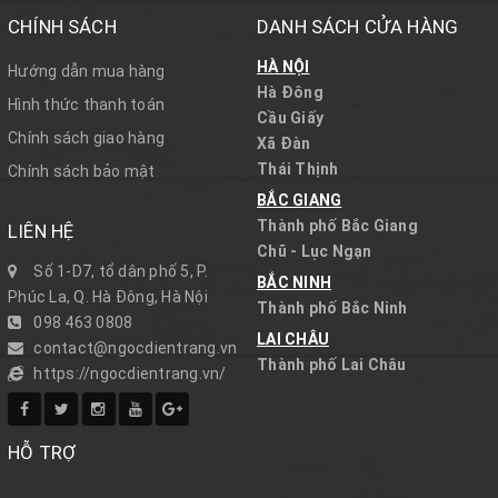
CHÍNH SÁCH
DANH SÁCH CỬA HÀNG
HÀ NỘI
Hướng dẫn mua hàng
Hà Đông
Hình thức thanh toán
Cầu Giấy
Chính sách giao hàng
Xã Đàn
Thái Thịnh
Chính sách bảo mật
BẮC GIANG
Thành phố Bắc Giang
LIÊN HỆ
Chũ - Lục Ngạn
Số 1-D7, tổ dân phố 5, P.
BẮC NINH
Phúc La, Q. Hà Đông, Hà Nội
Thành phố Bắc Ninh
098 463 0808
LAI CHÂU
contact@ngocdientrang.vn
Thành phố Lai Châu
https://ngocdientrang.vn/
HỖ TRỢ